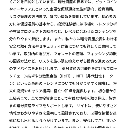
くことを目的としています。 暗号資産の世界では、ビットコイン
やイーサリアムといった主要な仮想通貨の最新動向、投資戦略、
リスク管理の方法まで、幅広い情報を提供しています。初心者の
方には仮想通貨の基本から、投資経験者には市場のトレンド分析
や有望プロジェクトの紹介など、レベルに合わせたコンテンツを
分かりやすく解説します。 また、私たちは暗号資産投資における
安全な取引方法やセキュリティ対策についても詳しくご案内して
います。取引所の選び方、ウォレットの管理、フィッシング詐欺
の回避方法など、リスクを最小限に抑えながら投資を進めるため
のアドバイスをお届けします。 暗号資産の可能性を広げるブロッ
クチェーン技術や分散型金融（DeFi）、NFT（非代替性トーク
ン）といった最新のトレンドについても分かりやすく解説し、将
来の投資やキャリア構築に役立つ知識を提供します。初心者から
上級者まで、全ての投資家にとって有益な情報を取り揃え、皆さ
まの暗号資産ライフをサポートします。 サイトは、使いやすさと
情報のわかりやすさを重視して設計されており、必要な情報を迅
速に探し出せるよう心がけています。また、安心してご利用いた
だけるよう、プライバシーやセキュリティにも十分な配慮をして