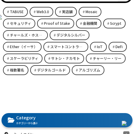
TABUSE
Web3.0
実店舗
Mosaic
セキュリティ
Proof of Stake
金融機関
Scrypt
チャールズ・ホスキンソン
デジタルシルバー
Ether（イーサ）
スマートコントラクト
IoT
DeFi
スケーラビリティ
サトシ・ナカモト
チャーリー・リー
複数署名
デジタルゴールド
アルゴリズム
Category
カテゴリーから選ぶ
ミームコイン
1