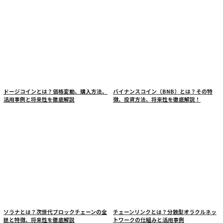
ドージコインとは？価格変動、購入方法、
バイナンスコイン（BNB）とは？その特
活用事例と将来性を徹底解説
徴、投資方法、将来性を徹底解説！
ソラナとは？次世代ブロックチェーンの全
チェーンリンクとは？分散型オラクルネッ
貌と特徴、将来性を徹底解説
トワークの仕組みと活用事例