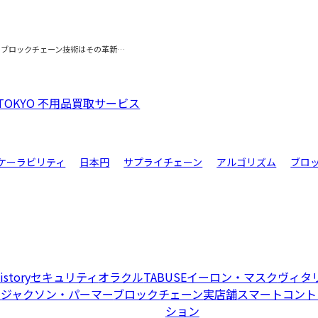
、ブロックチェーン技術はその革新…
TOKYO 不用品買取サービス
ケーラビリティ
日本円
サプライチェーン
アルゴリズム
ブロ
istory
セキュリティ
オラクル
TABUSE
イーロン・マスク
ヴィタ
ー
ジャクソン・パーマー
ブロックチェーン
実店舗
スマートコント
ション