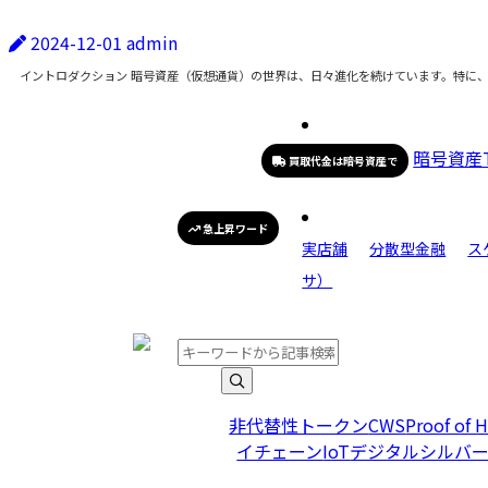
2024-12-01
admin
イントロダクション 暗号資産（仮想通貨）の世界は、日々進化を続けています。特に
暗号資産
買取代金は暗号資産で
急上昇ワード
実店舗
分散型金融
ス
サ）
非代替性トークン
CWS
Proof of H
イチェーン
IoT
デジタルシルバ