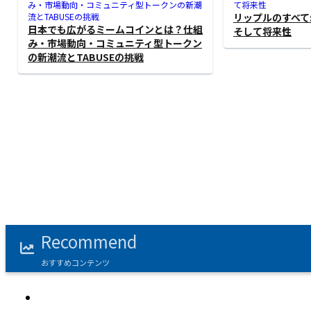
リップルのすべて
日本でも広がるミームコインとは？仕組
そして将来性
み・市場動向・コミュニティ型トークン
の新潮流とTABUSEの挑戦
‹
Recommend
ネムのすべて：仮想通貨NEM（ネム）の
ビットコインキャ
おすすめコンテンツ
基本から最新情報まで徹底解説
最新情報と将来性