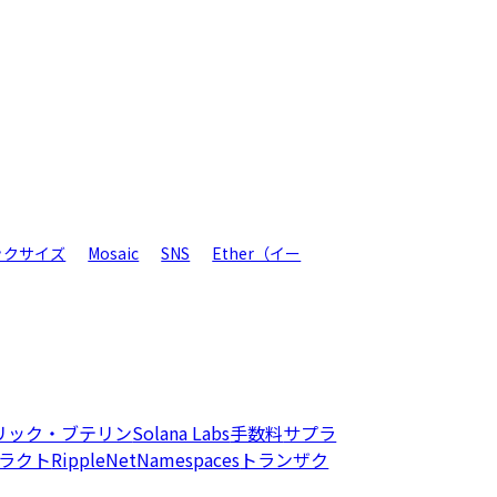
ックサイズ
Mosaic
SNS
Ether（イー
リック・ブテリン
Solana Labs
手数料
サプラ
ラクト
RippleNet
Namespaces
トランザク