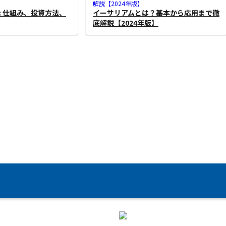
: 仕組み、投資方法、
イーサリアムとは？基本から応用まで徹
底解説【2024年版】
ッシュの特徴と利点：
エイダコイン（ADA）とは？ブロックチ
を徹底解説
ェーン革命の最前線と投資チャンス