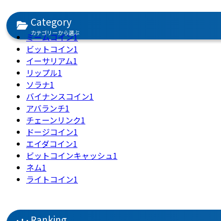
Category
カテゴリーから選ぶ
ミームコイン
1
ビットコイン
1
イーサリアム
1
リップル
1
ソラナ
1
バイナンスコイン
1
アバランチ
1
チェーンリンク
1
ドージコイン
1
エイダコイン
1
ビットコインキャッシュ
1
ネム
1
ライトコイン
1
Ranking