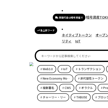
暗号資産TOK
買取代金は暗号資産で
急上昇ワード
ネイティブトークン
オープ
リティ
IoT
Web3.0
IoT
トランザクション
New Economy Movement
非代替性トークン
複数署名
CWS
オラクル
Pro
チャーリー・リー
TABUSE
ブロッ