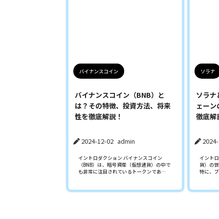
バイナンスコイン
ソラナ
バイナンスコイン（BNB）と
ソラナ
は？その特徴、投資方法、将来
ェーン
性を徹底解説！
徹底解
2024-12-02
admin
2024-
イントロダクション バイナンスコイン
イントロ
（BNB）は、暗号資産（仮想通貨）の中で
貨）の世
も非常に注目されているトークンであ…
特に、ブ