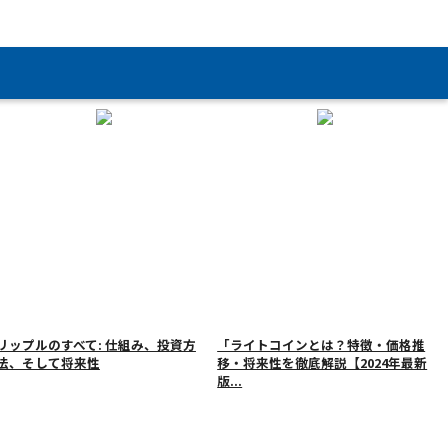
リップルのすべて: 仕組み、投資方
「ライトコインとは？特徴・価格推
法、そして将来性
移・将来性を徹底解説【2024年最新
版...