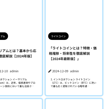
リアム
ライトコイン
「ライトコインとは？特徴・価
リアムとは？基本から応
格推移・将来性を徹底解説
徹底解説【2024年版】
【2024年最新版】」
12-10
admin
2024-12-09
admin
ダクション イーサリアム
1. イントロダクション ライトコイン
ereum）は、近年、仮想通貨やブロ
（LTC）は、ビットコイン（BTC）に次い
ーン技術において最も注目さ…
で最も広く認知されている暗号通…