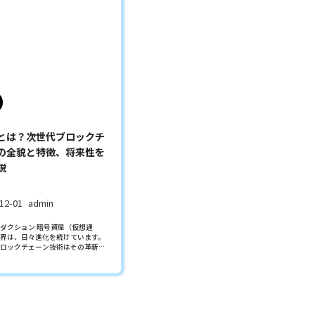
とは？次世代ブロックチ
の全貌と特徴、将来性を
説
12-01
admin
ダクション 暗号資産（仮想通
界は、日々進化を続けています。
ロックチェーン技術はその革新…