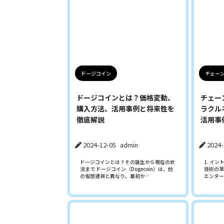
ドージコイン
チェー
ドージコインとは？価格変動、
チェー
購入方法、活用事例と将来性を
ラクル
徹底解説
活用事
2024-12-05
admin
2024-
ドージコインとは？その誕生から現在の状
1. イ
況まで ドージコイン（Dogecoin）は、他
技術の革
の仮想通貨と異なり、最初か…
エンター