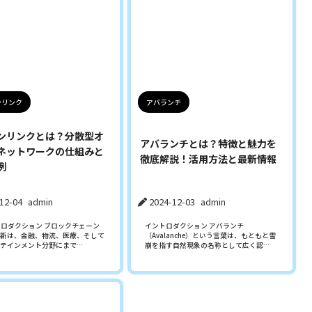
ンリンク
アバランチ
ンリンクとは？分散型オ
アバランチとは？特徴と魅力を
ネットワークの仕組みと
徹底解説！活用方法と最新情報
例
12-04
admin
2024-12-03
admin
ントロダクション ブロックチェーン
イントロダクション アバランチ
新は、金融、物流、医療、そして
（Avalanche）という言葉は、もともと雪
テインメント分野にまで…
崩を指す自然現象の名称として広く認…