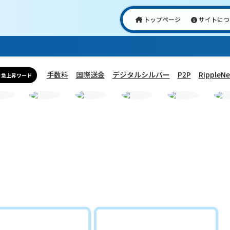
トップページ
サイトにつ
手数料
国際送金
デジタルシルバー
P2P
RippleNe
急上昇ワード