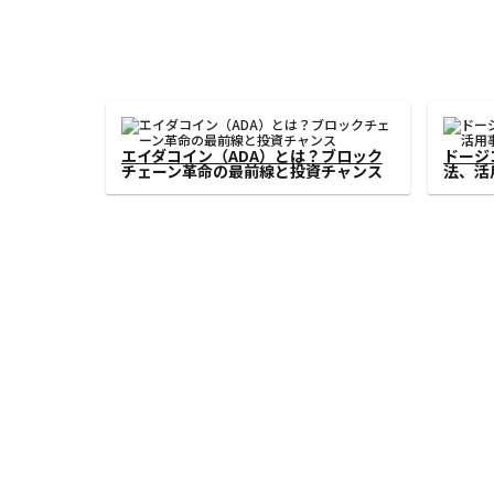
イーサリアムとは？基本から応用まで
「ライ
徹底解説【2024年版】
移・将
版】」
‹