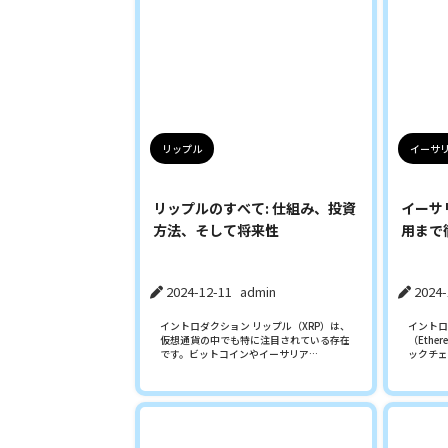
リップル
イーサ
リップルのすべて: 仕組み、投資
イーサ
方法、そして将来性
用まで
2024-12-11
admin
2024-
イントロダクション リップル（XRP）は、
イントロ
仮想通貨の中でも特に注目されている存在
（Eth
です。ビットコインやイーサリア…
ックチェ