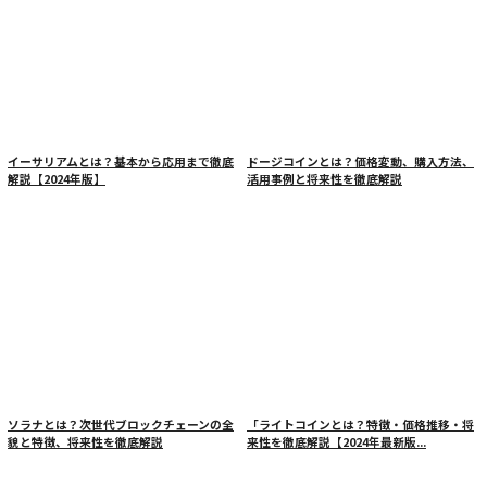
イーサリアムとは？基本から応用まで徹底
ドージコインとは？価格変動、購入方法、
解説【2024年版】
活用事例と将来性を徹底解説
ソラナとは？次世代ブロックチェーンの全
「ライトコインとは？特徴・価格推移・将
貌と特徴、将来性を徹底解説
来性を徹底解説【2024年最新版...