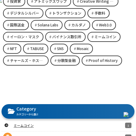
投資家
アトミックスワップ
Creative Writing Space
デジタルシルバー
トランザクション
手数料
国際送金
Solana Labs
カルダノ
Web3.0
イーロン・マスク
バイナンス取引所
ミームコイン
NFT
TABUSE
SNS
Mosaic
チャールズ・ホスキンソン
分散型金融
Proof of History
Category
カテゴリーから選ぶ
ミームコイン
1