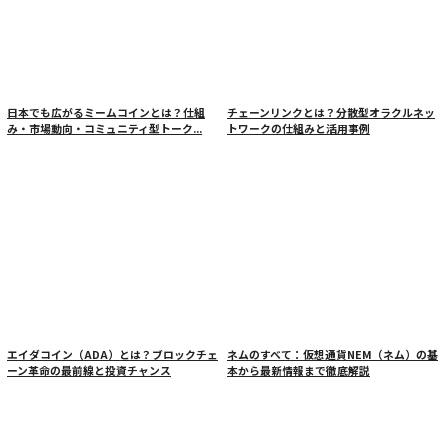
日本でも広がるミームコインとは？仕組
チェーンリンクとは？分散型オラクルネッ
み・市場動向・コミュニティ型トーク...
トワークの仕組みと活用事例
エイダコイン（ADA）とは？ブロックチェ
ネムのすべて：仮想通貨NEM（ネム）の基
ーン革命の最前線と投資チャンス
本から最新情報まで徹底解説