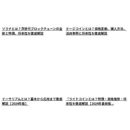
ソラナとは？次世代ブロックチェーンの全
ドージコインとは？価格変動、購入方法、
貌と特徴、将来性を徹底解説
活用事例と将来性を徹底解説
イーサリアムとは？基本から応用まで徹底
「ライトコインとは？特徴・価格推移・将
解説【2024年版】
来性を徹底解説【2024年最新版...