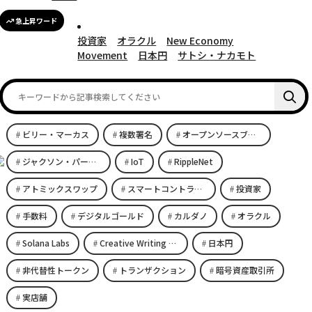
急上昇ワード
投資家
オラクル
New Economy
Movement
日本円
サトシ・ナカモト
ビリー・マーカス
複数署名
オープンソースブロックチェーンプラットフォーム
ジャクソン・パーマー
IoT
RippleNet
アトミックスワップ
スマートコントラクト
投資家
手数料
デジタルゴールド
カルダノ
オラクル
Solana Labs
Creative Writing Space
日本円
非代替性トークン
トランザクション
暗号資産取引所
実店舗