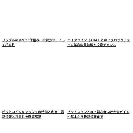
リップルのすべて: 仕組み、投資方法、そし
エイダコイン（ADA）とは？ブロックチェ
て将来性
ーン革命の最前線と投資チャンス
ビットコインキャッシュの特徴と利点：最
ビットコインとは？初心者向け完全ガイド
新情報と将来性を徹底解説
～基本から最新情報まで