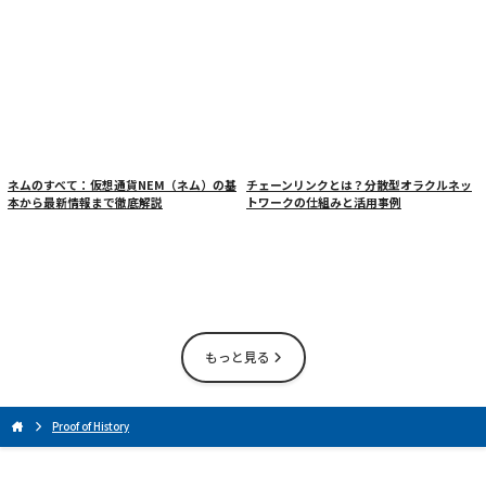
ネムのすべて：仮想通貨NEM（ネム）の基
チェーンリンクとは？分散型オラクルネッ
本から最新情報まで徹底解説
トワークの仕組みと活用事例
もっと見る
Proof of History