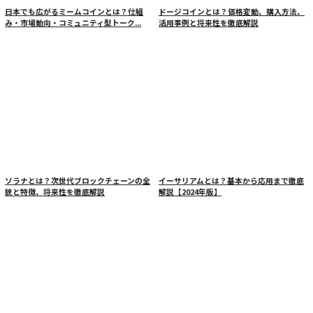
日本でも広がるミームコインとは？仕組
ドージコインとは？価格変動、購入方法、
み・市場動向・コミュニティ型トーク...
活用事例と将来性を徹底解説
ソラナとは？次世代ブロックチェーンの全
イーサリアムとは？基本から応用まで徹底
貌と特徴、将来性を徹底解説
解説【2024年版】