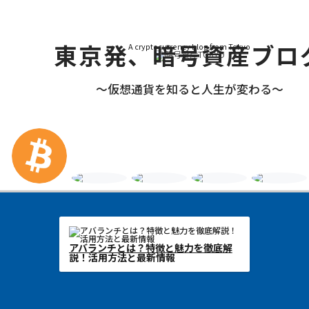
東京発、
暗号資産ブロ
A cryptocurrency blog from Tokyo
～仮想通貨を知ると
人生が変わる～
チェーンリンクとは？分散型オラクル
アバランチと
ネットワークの仕組みと活用事例
説！活用方法