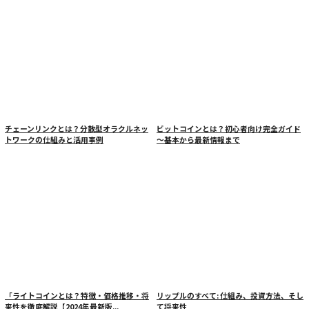
チェーンリンクとは？分散型オラクルネッ
ビットコインとは？初心者向け完全ガイド
トワークの仕組みと活用事例
～基本から最新情報まで
「ライトコインとは？特徴・価格推移・将
リップルのすべて: 仕組み、投資方法、そし
来性を徹底解説【2024年最新版...
て将来性