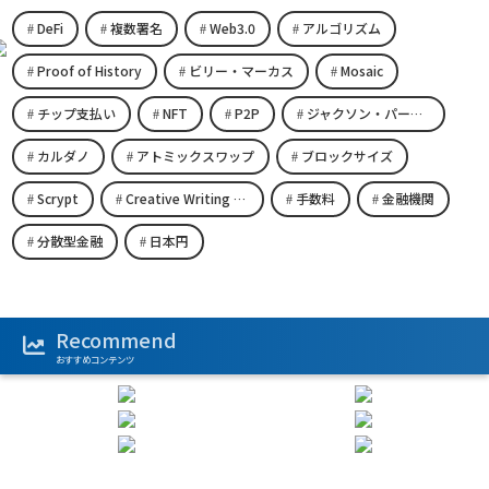
DeFi
複数署名
Web3.0
アルゴリズム
Proof of History
ビリー・マーカス
Mosaic
チップ支払い
NFT
P2P
ジャクソン・パーマー
カルダノ
アトミックスワップ
ブロックサイズ
Scrypt
Creative Writing Space
手数料
金融機関
分散型金融
日本円
Recommend
おすすめコンテンツ