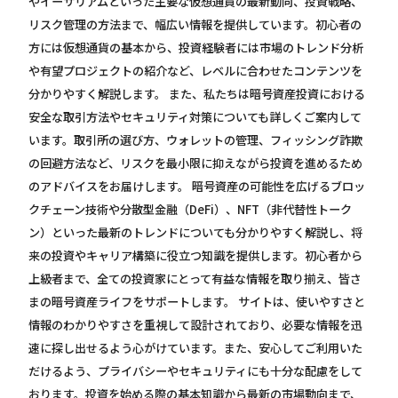
やイーサリアムといった主要な仮想通貨の最新動向、投資戦略、
リスク管理の方法まで、幅広い情報を提供しています。初心者の
方には仮想通貨の基本から、投資経験者には市場のトレンド分析
や有望プロジェクトの紹介など、レベルに合わせたコンテンツを
分かりやすく解説します。 また、私たちは暗号資産投資における
安全な取引方法やセキュリティ対策についても詳しくご案内して
います。取引所の選び方、ウォレットの管理、フィッシング詐欺
の回避方法など、リスクを最小限に抑えながら投資を進めるため
のアドバイスをお届けします。 暗号資産の可能性を広げるブロッ
クチェーン技術や分散型金融（DeFi）、NFT（非代替性トーク
ン）といった最新のトレンドについても分かりやすく解説し、将
来の投資やキャリア構築に役立つ知識を提供します。初心者から
上級者まで、全ての投資家にとって有益な情報を取り揃え、皆さ
まの暗号資産ライフをサポートします。 サイトは、使いやすさと
情報のわかりやすさを重視して設計されており、必要な情報を迅
速に探し出せるよう心がけています。また、安心してご利用いた
だけるよう、プライバシーやセキュリティにも十分な配慮をして
おります。投資を始める際の基本知識から最新の市場動向まで、