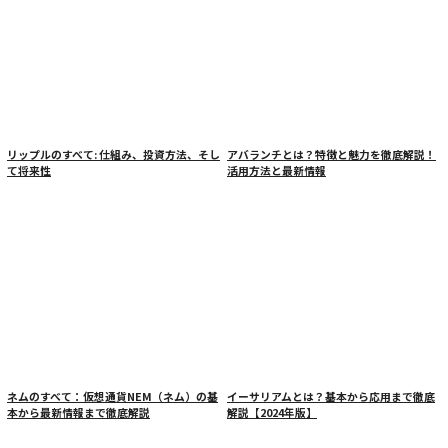
リップルのすべて: 仕組み、投資方法、そし
アバランチとは？特徴と魅力を徹底解説！
て将来性
活用方法と最新情報
ネムのすべて：仮想通貨NEM（ネム）の基
イーサリアムとは？基本から応用まで徹底
本から最新情報まで徹底解説
解説【2024年版】