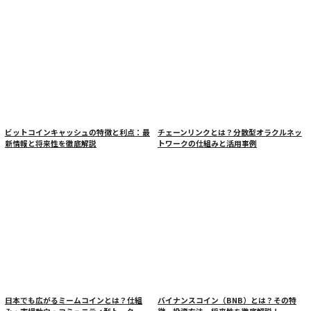
ビットコインキャッシュの特徴と利点：最
チェーンリンクとは？分散型オラクルネッ
新情報と将来性を徹底解説
トワークの仕組みと活用事例
日本でも広がるミームコインとは？仕組
バイナンスコイン（BNB）とは？その特