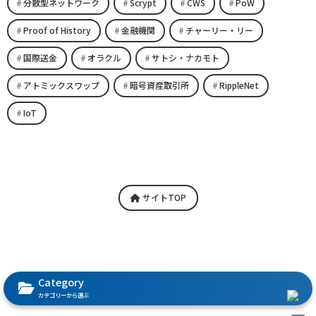
分散型ネットワーク
Scrypt
CWS
PoW
Proof of History
金融機関
チャーリー・リー
国際送金
オラクル
サトシ・ナカモト
アトミックスワップ
暗号資産取引所
RippleNet
IoT
サイトTOP
Category
カテゴリーから選ぶ